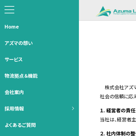
Home
アズマの想い
サービス
物流拠点＆機能
株式会社アズマロ
会社案内
社会の信頼に応え
採用情報
１. 経営者の責任
当社は、経営者主
よくあるご質問
２. 社内体制の